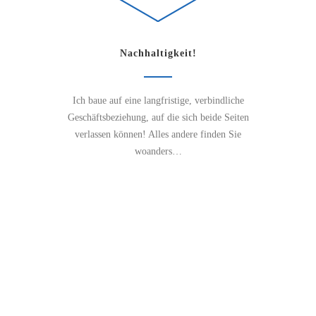
Nachhaltigkeit!
Ich baue auf eine langfristige, verbindliche
Geschäftsbeziehung, auf die sich beide Seiten
verlassen können! Alles andere finden Sie
woanders…
Verstärkung gesucht!
Caravantechniker/in
Zur Verstärkung meines Teams bei Meier